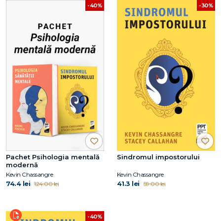
-40%
-30%
Pachet Psihologia mentală
Sindromul impostorului
modernă
Kevin Chassangre
Kevin Chassangre
74.4 lei
41.3 lei
124.00 lei
59.00 lei
-40%