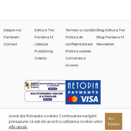
Despre noi
Editura Trei
Termeni și condiții
Blog Editura Trei
Parteneri
Pandora M
Politica de
Blog Pandora M
Contact
Lifestyle
confidențialitate
Newsletter
Publishing
Politica cookies
Colecții
Comanda si
livrarea
Acest site foloseşte cookies. Continuarea navigării
© 2026 Grupul Editorial TREI. Toate drepturile rezervate.
Am
presupune că eşti de acord cu utilizarea cookie-urilor.
înțeles
Dezvoltat de:
Află detalii.