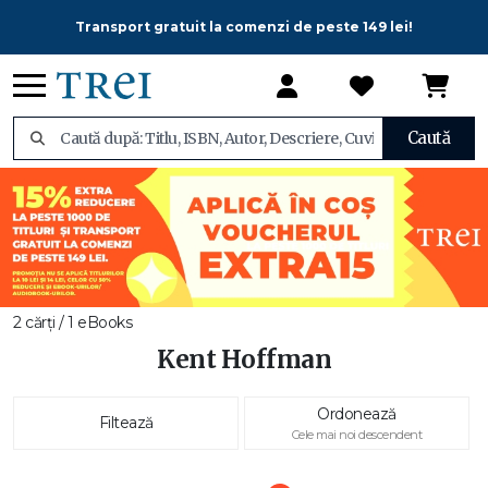
Transport gratuit la comenzi de peste 149 lei!
Caută
2 cărți / 1 eBooks
Kent Hoffman
Ordonează
Filtează
Cele mai noi descendent