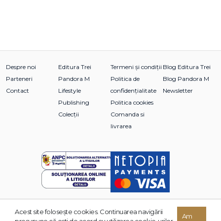
Despre noi
Editura Trei
Termeni și condiții
Blog Editura Trei
Parteneri
Pandora M
Politica de
Blog Pandora M
Contact
Lifestyle
confidențialitate
Newsletter
Publishing
Politica cookies
Colecții
Comanda si
livrarea
Acest site foloseşte cookies. Continuarea navigării
© 2026 Grupul Editorial TREI. Toate drepturile rezervate.
Am
presupune că eşti de acord cu utilizarea cookie-urilor.