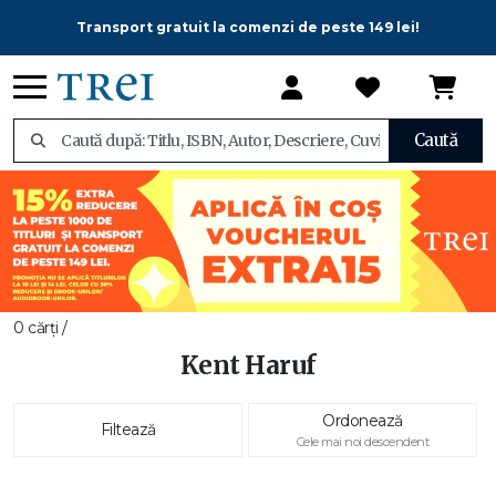
Transport gratuit la comenzi de peste 149 lei!
Caută
0 cărți /
Kent Haruf
Ordonează
Filtează
Cele mai noi descendent