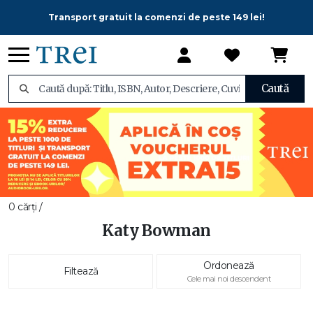
Transport gratuit la comenzi de peste 149 lei!
Caută
0 cărți /
Katy Bowman
Ordonează
Filtează
Cele mai noi descendent