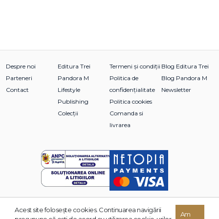
Despre noi
Editura Trei
Termeni și condiții
Blog Editura Trei
Parteneri
Pandora M
Politica de
Blog Pandora M
Contact
Lifestyle
confidențialitate
Newsletter
Publishing
Politica cookies
Colecții
Comanda si
livrarea
Acest site foloseşte cookies. Continuarea navigării
© 2026 Grupul Editorial TREI. Toate drepturile rezervate.
Am
presupune că eşti de acord cu utilizarea cookie-urilor.