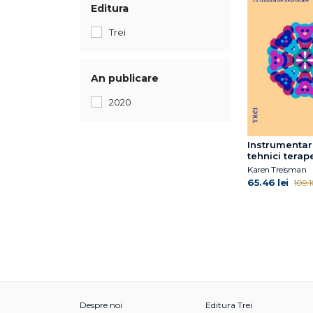
Editura
Trei
An publicare
2020
Instrumentar
tehnici terap
creative
Karen Treisman
65.46 lei
109.1
Despre noi
Editura Trei