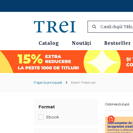
Catalog
Noutăți
Bestseller
Pagină principală
Karen Treisman
Ordonează după:
Format
Ebook