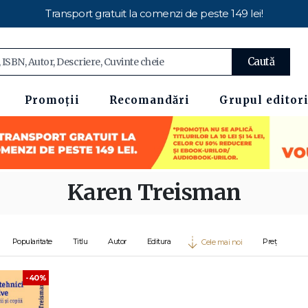
Transport gratuit la comenzi de peste 149 lei!
Caută
Promoții
Recomandări
Grupul editori
Karen Treisman
Popularitate
Titlu
Autor
Editura
Preț
Cele mai noi
-40%