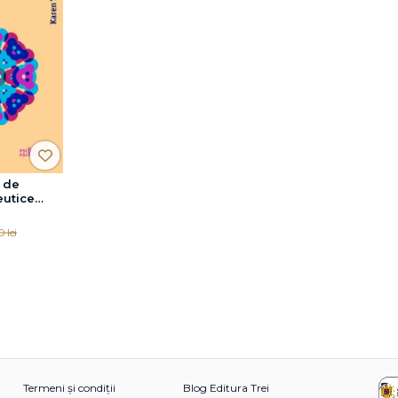
 de
eutice
0 lei
Termeni și condiții
Blog Editura Trei