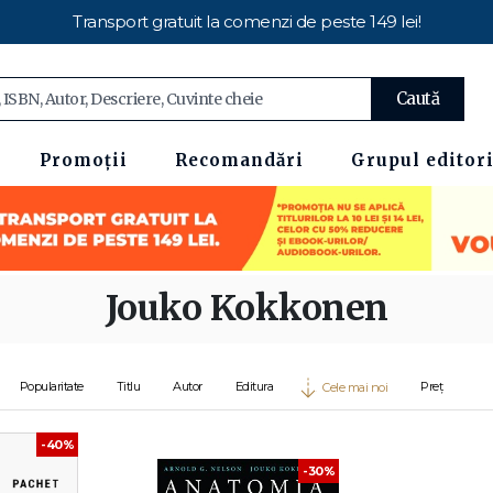
Transport gratuit la comenzi de peste 149 lei!
Caută
Promoții
Recomandări
Grupul editori
Jouko Kokkonen
Popularitate
Titlu
Autor
Editura
Preț
Cele mai noi
-40%
-30%