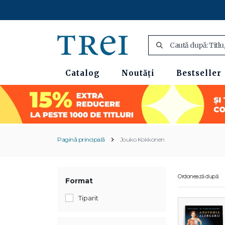
Catalog
Noutăți
Bestseller
Pagină principală
Jouko Kokkonen
Ordonează după:
Format
Tiparit