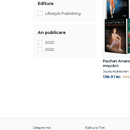
Editura
Lifestyle Publishing
An publicare
2025
2022
Pachet Anat
mișcării
Jouko Kokkonen
138.91 lei
231.51
Despre noi
Editura Trei