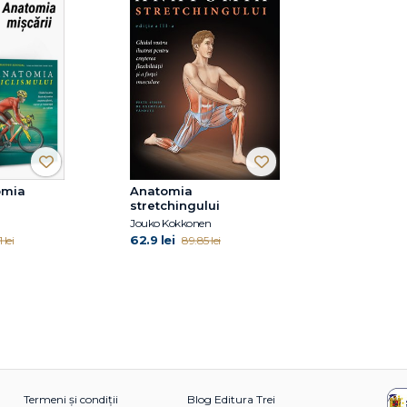
omia
Anatomia
stretchingului
Jouko Kokkonen
62.9 lei
 lei
89.85 lei
Termeni și condiții
Blog Editura Trei