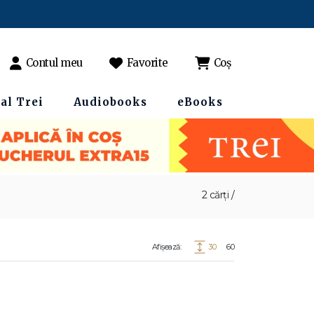
Contul meu
Favorite
Coș
al Trei
Audiobooks
eBooks
2 cărți /
Afișează:
30
60