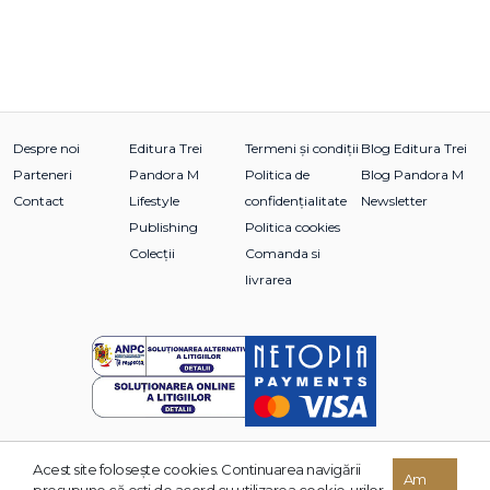
Despre noi
Editura Trei
Termeni și condiții
Blog Editura Trei
Parteneri
Pandora M
Politica de
Blog Pandora M
Contact
Lifestyle
confidențialitate
Newsletter
Publishing
Politica cookies
Colecții
Comanda si
livrarea
Acest site foloseşte cookies. Continuarea navigării
© 2026 Grupul Editorial TREI. Toate drepturile rezervate.
Am
presupune că eşti de acord cu utilizarea cookie-urilor.