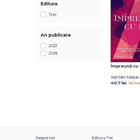
Editura
Trei
An publicare
2021
2019
Împreună cu 
Jodi Ellen Malpas
40.7 lei
58.14 le
Despre noi
Editura Trei