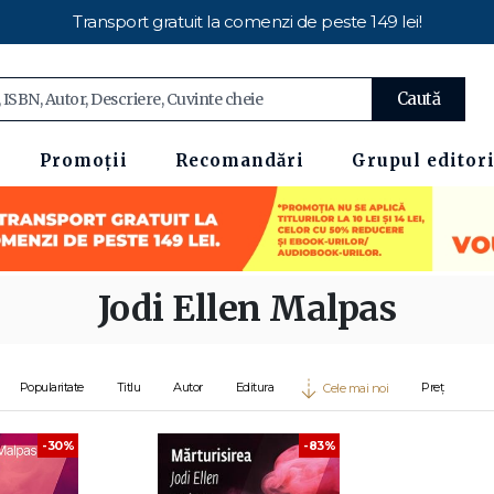
Transport gratuit la comenzi de peste 149 lei!
Caută
Promoții
Recomandări
Grupul editori
Jodi Ellen Malpas
Popularitate
Titlu
Autor
Editura
Preț
Cele mai noi
-30%
-83%