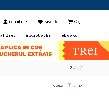
Contul meu
Favorite
Coș
al Trei
Audiobooks
eBooks
2 cărți /
Afișează:
30
60