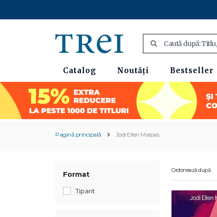
Catalog
Noutăți
Bestseller
Pagină principală
Jodi Ellen Malpas
Ordonează după:
Format
Tiparit