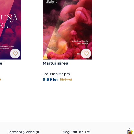
el
Mărturisirea
Jodi Ellen Malpas
9.89 lei
i
58.14 lei
Termeni și condiții
Blog Editura Trei