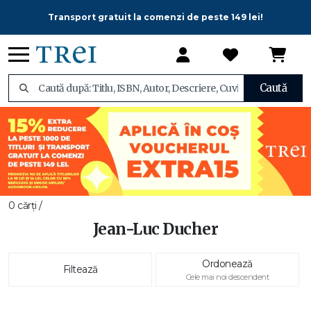
Transport gratuit la comenzi de peste 149 lei!
Caută
0 cărți /
Jean-Luc Ducher
Ordonează
Filtează
Cele mai noi descendent