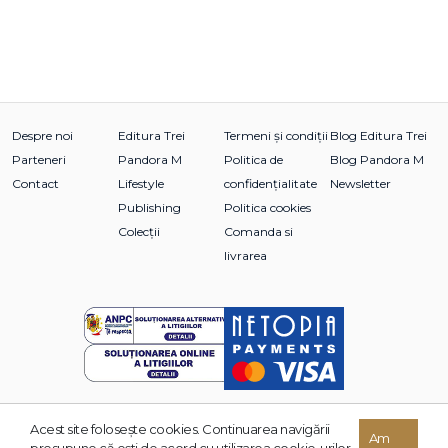
Despre noi
Editura Trei
Termeni și condiții
Blog Editura Trei
Parteneri
Pandora M
Politica de
Blog Pandora M
Contact
Lifestyle
confidențialitate
Newsletter
Publishing
Politica cookies
Colecții
Comanda si
livrarea
Acest site foloseşte cookies. Continuarea navigării
© 2026 Grupul Editorial TREI. Toate drepturile rezervate.
Am
presupune că eşti de acord cu utilizarea cookie-urilor.