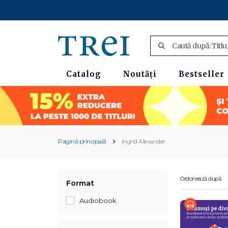
Catalog
Noutăți
Bestseller
Pagină principală
Ingrid Alexander
Ordonează după:
Format
Audiobook