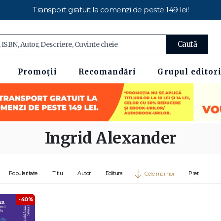
Transport gratuit la comenzi de peste 149 lei!
Caută
Promoții
Recomandări
Grupul editori
Ingrid Alexander
Popularitate
Titlu
Autor
Editura
Preț
Cele mai noi
-40%