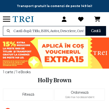
Transport gratuit la comenzi de peste 149 lei!
Caută
1 carte / 1 eBooks
Holly Brown
Ordonează
Filtează
Cele mai noi descendent