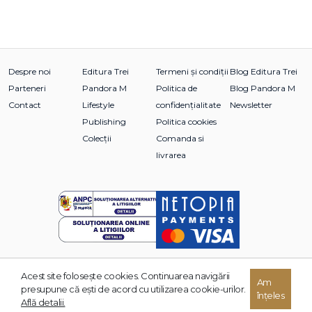
Despre noi
Editura Trei
Termeni și condiții
Blog Editura Trei
Parteneri
Pandora M
Politica de
Blog Pandora M
Contact
Lifestyle
confidențialitate
Newsletter
Publishing
Politica cookies
Colecții
Comanda si
livrarea
Acest site foloseşte cookies. Continuarea navigării
© 2026 Grupul Editorial TREI. Toate drepturile rezervate.
Am
presupune că eşti de acord cu utilizarea cookie-urilor.
înțeles
Dezvoltat de:
Află detalii.