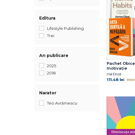
Editura
Lifestyle Publishing
Trei
An publicare
Pachet Obicei
2025
motivație
2018
Hal Elrod
111.48 lei
185.8
Narator
Teo Avrămescu