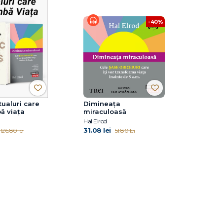
-40%
tualuri care
Dimineața
bă viața
miraculoasă
Hal Elrod
31.08 lei
126.80 lei
51.80 lei