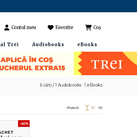
Contul meu
Favorite
Coș
al Trei
Audiobooks
eBooks
6 cărți / 1 Audiobooks · 1 eBooks
Afișează:
30
60
-40%