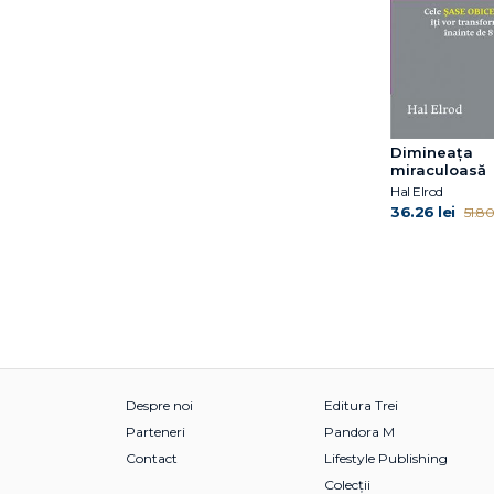
Dimineața
miraculoasă
Hal Elrod
36.26 lei
51.80 
Despre noi
Editura Trei
Parteneri
Pandora M
Contact
Lifestyle Publishing
Colecții