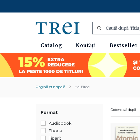
Catalog
Noutăți
Bestseller
Pagină principală
Hal Elrod
Ordonează după:
Format
Audiobook
Ebook
Tiparit