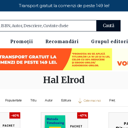
Transport gratuit la comenzi de peste 149 lei!
Caută
Promoții
Recomandări
Grupul editori
Hal Elrod
Popularitate
Titlu
Autor
Editura
Preț
Cele mai noi
-40%
-47%