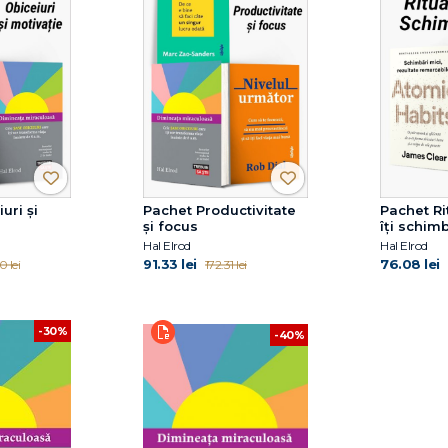
uri și
Pachet Productivitate
Pachet Ri
și focus
îți schim
Hal Elrod
Hal Elrod
91.33 lei
76.08 lei
0 lei
172.31 lei
-30%
-40%