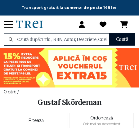
Transport gratuit la comenzi de peste 149 lei!
Caută
0 cărți /
Gustaf Skördeman
Ordonează
Filtează
Cele mai noi descendent