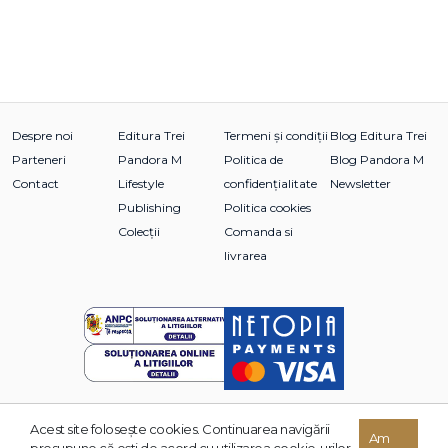
Despre noi
Editura Trei
Termeni și condiții
Blog Editura Trei
Parteneri
Pandora M
Politica de
Blog Pandora M
Contact
Lifestyle
confidențialitate
Newsletter
Publishing
Politica cookies
Colecții
Comanda si
livrarea
Acest site foloseşte cookies. Continuarea navigării
© 2026 Grupul Editorial TREI. Toate drepturile rezervate.
Am
presupune că eşti de acord cu utilizarea cookie-urilor.