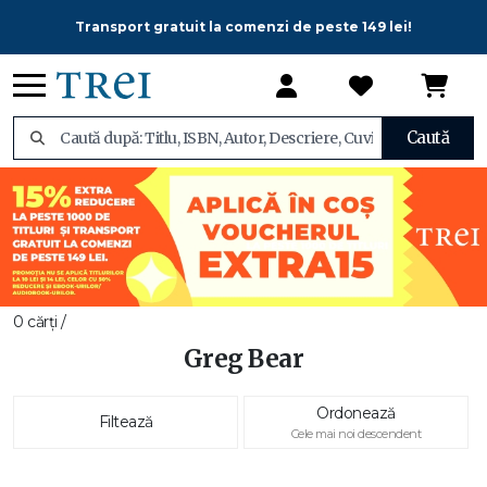
Transport gratuit la comenzi de peste 149 lei!
Caută
0 cărți /
Greg Bear
Ordonează
Filtează
Cele mai noi descendent