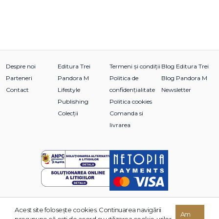
Despre noi
Editura Trei
Termeni și condiții
Blog Editura Trei
Parteneri
Pandora M
Politica de
Blog Pandora M
Contact
Lifestyle
confidențialitate
Newsletter
Publishing
Politica cookies
Colecții
Comanda si
livrarea
Acest site foloseşte cookies. Continuarea navigării
© 2026 Grupul Editorial TREI. Toate drepturile rezervate.
Am
presupune că eşti de acord cu utilizarea cookie-urilor.