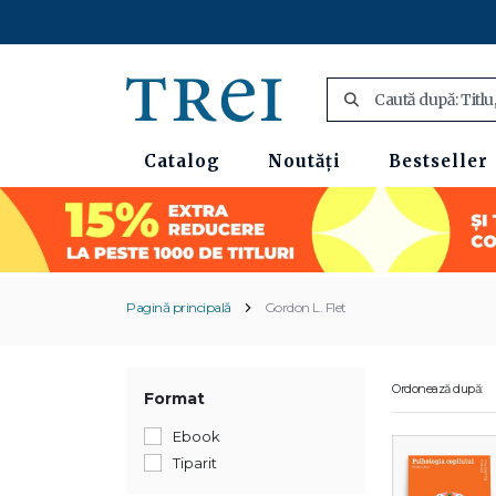
Catalog
Noutăți
Bestseller
Pagină principală
Gordon L. Flet
Ordonează după:
Format
Ebook
Tiparit