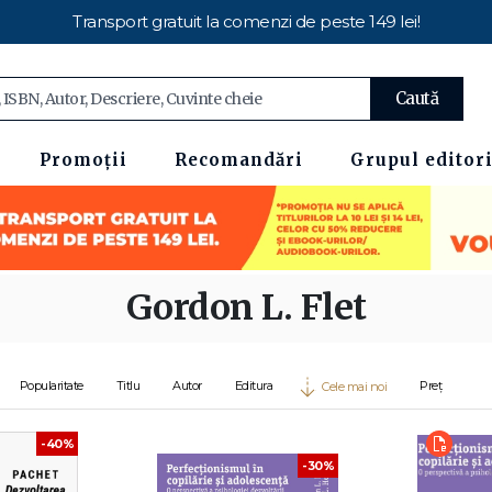
Transport gratuit la comenzi de peste 149 lei!
Caută
Promoții
Recomandări
Grupul editori
Gordon L. Flet
Popularitate
Titlu
Autor
Editura
Preț
Cele mai noi
-40%
-30%