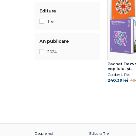
Editura
Trei
An publicare
2024
Pachet Dezvo
copilului și
adolescenței
Gordon L. Flet
240.39 lei
400
Despre noi
Editura Trei