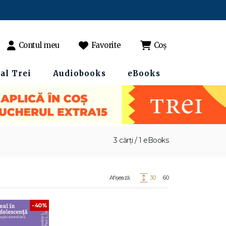
Contul meu
Favorite
Coș
al Trei
Audiobooks
eBooks
3 cărți / 1 eBooks
Afișează:
30
60
-40%