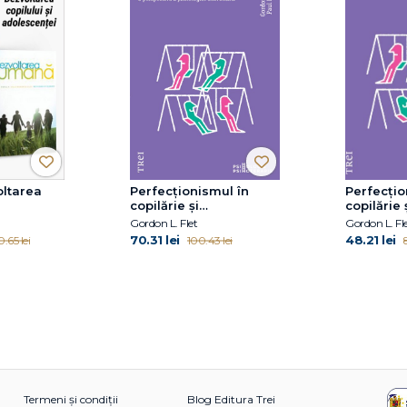
ltarea
Perfecționismul în
Perfecțio
copilărie și
copilărie 
adolescență
adolesce
Gordon L. Flet
Gordon L. Fl
70.31 lei
48.21 lei
.65 lei
100.43 lei
Termeni și condiții
Blog Editura Trei