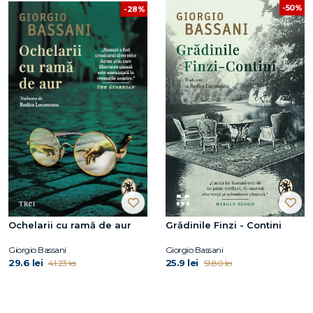
-50%
-28%
Ochelarii cu ramă de aur
Grădinile Finzi - Contini
Giorgio Bassani
Giorgio Bassani
29.6 lei
25.9 lei
41.23 lei
51.80 lei