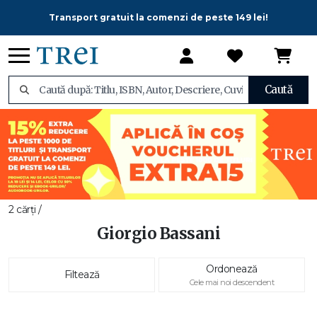
Transport gratuit la comenzi de peste 149 lei!
Caută
2 cărți /
Giorgio Bassani
Ordonează
Filtează
Cele mai noi descendent