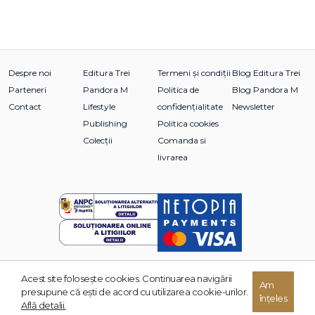
Despre noi
Editura Trei
Termeni și condiții
Blog Editura Trei
Parteneri
Pandora M
Politica de
Blog Pandora M
Contact
Lifestyle
confidențialitate
Newsletter
Publishing
Politica cookies
Colecții
Comanda si
livrarea
Acest site foloseşte cookies. Continuarea navigării
Am
© 2026 Grupul Editorial TREI. Toate drepturile rezervate.
presupune că eşti de acord cu utilizarea cookie-urilor.
înțeles
Dezvoltat de:
Află detalii.