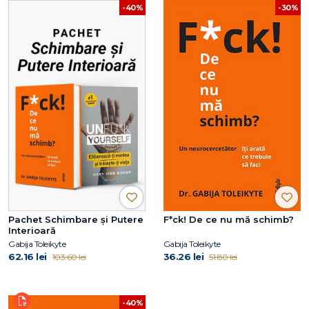
-30%
-40%
Pachet Schimbare și Putere
F*ck! De ce nu mă schimb?
Interioară
Gabija Toleikyte
Gabija Toleikyte
62.16 lei
36.26 lei
103.60 lei
51.80 lei
-40%