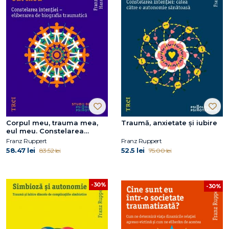
Corpul meu, trauma mea,
Traumă, anxietate și iubire
eul meu. Constelarea
intenției - eliberarea de
Franz Ruppert
Franz Ruppert
biografia traumatică
58.47 lei
52.5 lei
83.52 lei
75.00 lei
-30%
-30%