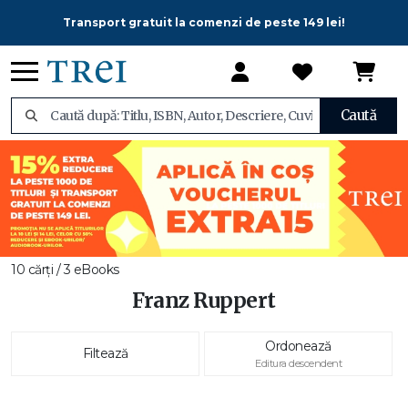
Transport gratuit la comenzi de peste 149 lei!
Caută
10 cărți / 3 eBooks
Franz Ruppert
Ordonează
Filtează
Editura descendent