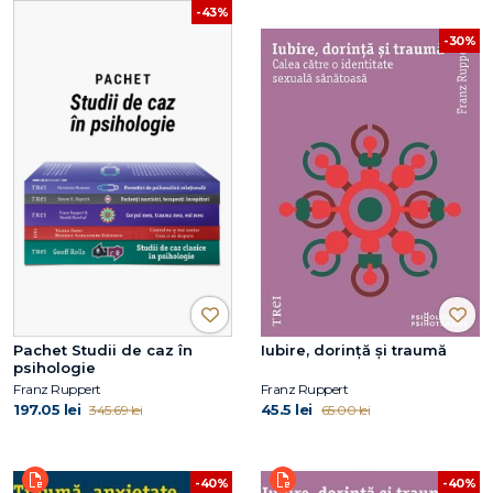
-43%
-30%
Pachet Studii de caz în
Iubire, dorință și traumă
psihologie
Franz Ruppert
Franz Ruppert
197.05 lei
45.5 lei
345.69 lei
65.00 lei
-40%
-40%