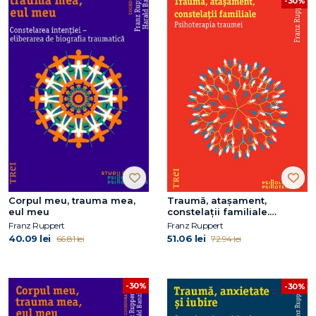
-30%
Corpul meu, trauma mea,
Traumă, ataşament,
eul meu
constelaţii familiale.
Psihoterapia traumei
Franz Ruppert
Franz Ruppert
40.09 lei
51.06 lei
66.81 lei
72.94 lei
-30%
-30%