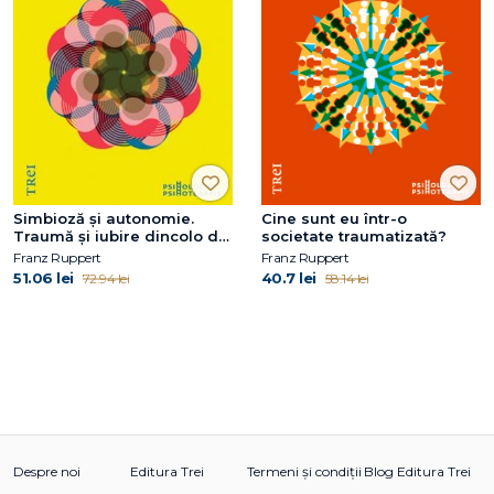
Simbioză şi autonomie.
Cine sunt eu într-o
Traumă şi iubire dincolo de
societate traumatizată?
complicaţiile simbiotice
Franz Ruppert
Franz Ruppert
51.06 lei
40.7 lei
72.94 lei
58.14 lei
Despre noi
Editura Trei
Termeni și condiții
Blog Editura Trei