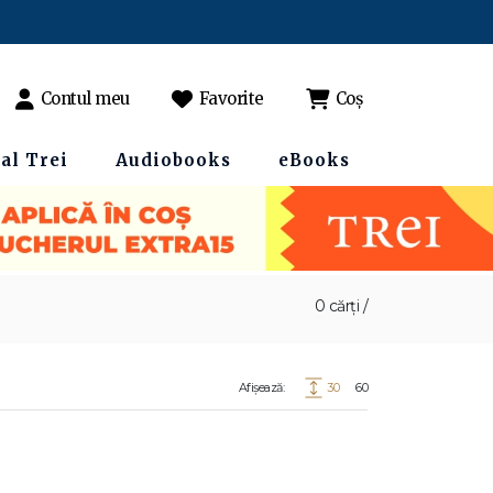
Contul meu
Favorite
Coș
al Trei
Audiobooks
eBooks
0 cărți /
Afișează:
30
60