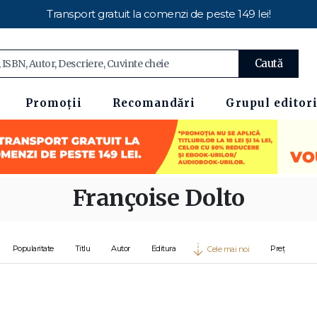
Transport gratuit la comenzi de peste 149 lei!
Caută
Promoții
Recomandări
Grupul editori
Françoise Dolto
Popularitate
Titlu
Autor
Editura
Preț
Cele mai noi