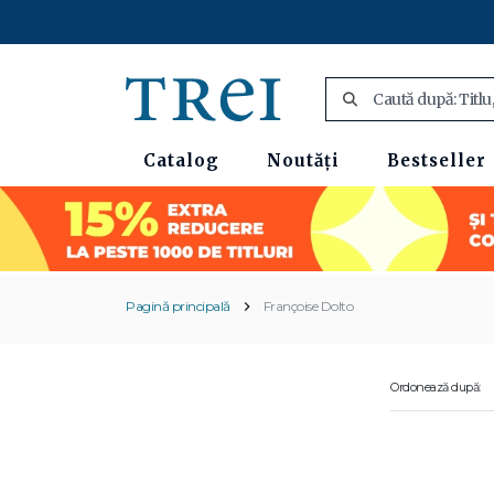
Catalog
Noutăți
Bestseller
Pagină principală
Françoise Dolto
Ordonează după: