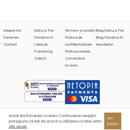
Despre noi
Editura Trei
Termeni și condiții
Blog Editura Trei
Parteneri
Pandora M
Politica de
Blog Pandora M
Contact
Lifestyle
confidențialitate
Newsletter
Publishing
Politica cookies
Colecții
Comanda si
livrarea
Acest site foloseşte cookies. Continuarea navigării
Am
© 2026 Grupul Editorial TREI. Toate drepturile rezervate.
presupune că eşti de acord cu utilizarea cookie-urilor.
înțeles
Dezvoltat de:
Află detalii.