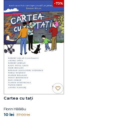
-73%
Cartea cu tați
Florin Hălălău
10 lei
37.00 lei