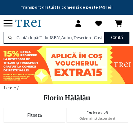
Transport gratuit la comenzi de peste 149 lei!
Caută
1 carte /
Florin Hălălău
Ordonează
Filtează
Cele mai noi descendent