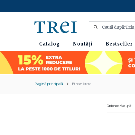
Catalog
Noutăți
Bestseller
Pagină principală
Ethan Kross
Ordonează după: