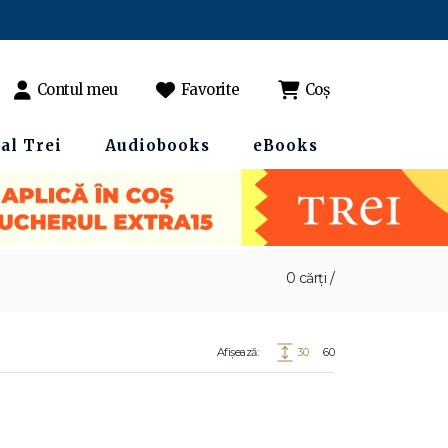
Contul meu
Favorite
Coș
al Trei
Audiobooks
eBooks
0 cărți /
Afișează:
30
60