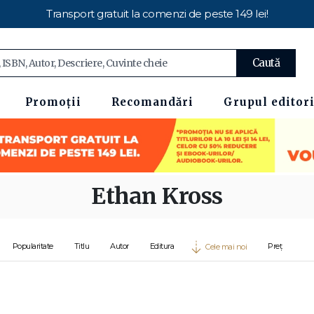
Transport gratuit la comenzi de peste 149 lei!
Caută
Promoții
Recomandări
Grupul editori
Ethan Kross
Popularitate
Titlu
Autor
Editura
Preț
Cele mai noi