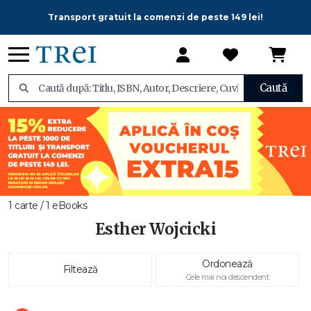
Transport gratuit la comenzi de peste 149 lei!
Caută
1 carte / 1 eBooks
Esther Wojcicki
Ordonează
Filtează
Cele mai noi descendent