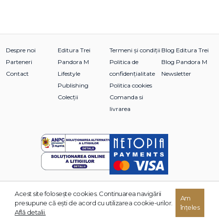
Despre noi
Editura Trei
Termeni și condiții
Blog Editura Trei
Parteneri
Pandora M
Politica de
Blog Pandora M
Contact
Lifestyle
confidențialitate
Newsletter
Publishing
Politica cookies
Colecții
Comanda si
livrarea
Acest site foloseşte cookies. Continuarea navigării
© 2026 Grupul Editorial TREI. Toate drepturile rezervate.
Am
presupune că eşti de acord cu utilizarea cookie-urilor.
înțeles
Dezvoltat de:
Află detalii.