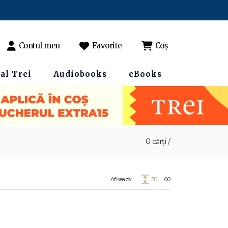
Contul meu
Favorite
Coș
al Trei
Audiobooks
eBooks
0 cărți /
Afișează:
30
60