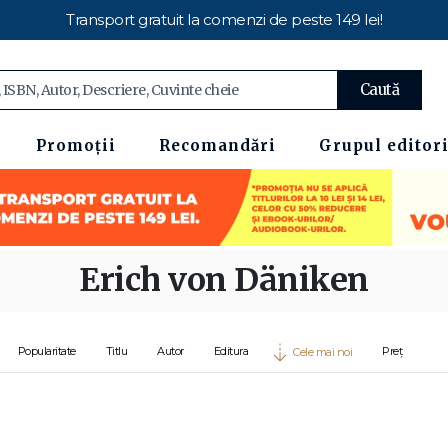
Transport gratuit la comenzi de peste 149 lei!
Caută
Promoții
Recomandări
Grupul editori
Erich von Däniken
Popularitate
Titlu
Autor
Editura
Preț
Cele mai noi