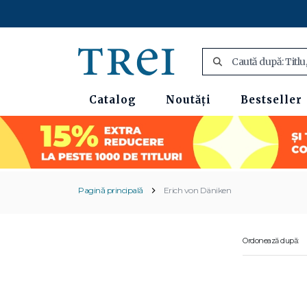
Catalog
Noutăți
Bestseller
Pagină principală
Erich von Däniken
Ordonează după: