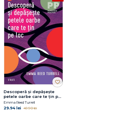
Descoperă și depășește
petele oarbe care te țin pe
loc
Emma Reed Turrell
29.94 lei
49.90 lei