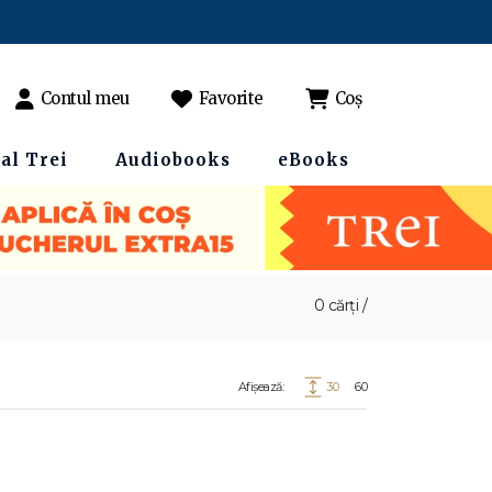
Contul meu
Favorite
Coș
al Trei
Audiobooks
eBooks
0 cărți /
Afișează:
30
60