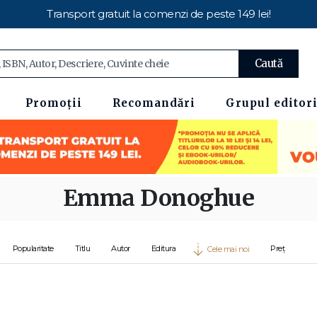
Transport gratuit la comenzi de peste 149 lei!
Caută
Promoții
Recomandări
Grupul editori
Emma Donoghue
Popularitate
Titlu
Autor
Editura
Preț
Cele mai noi