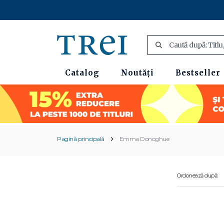
Catalog
Noutăți
Bestseller
Pagină principală
Emma Donoghue
Ordonează după: