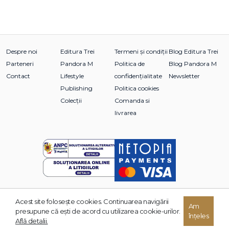
Despre noi
Editura Trei
Termeni și condiții
Blog Editura Trei
Parteneri
Pandora M
Politica de
Blog Pandora M
Contact
Lifestyle
confidențialitate
Newsletter
Publishing
Politica cookies
Colecții
Comanda si
livrarea
Acest site foloseşte cookies. Continuarea navigării
© 2026 Grupul Editorial TREI. Toate drepturile rezervate.
Am
presupune că eşti de acord cu utilizarea cookie-urilor.
înțeles
Dezvoltat de:
Află detalii.