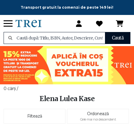
Transport gratuit la comenzi de peste 149 lei!
Caută
0 cărți /
Elena Lulea Kase
Ordonează
Filtează
Cele mai noi descendent