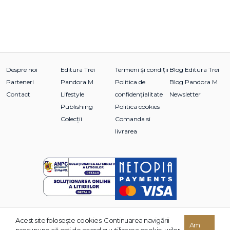
Despre noi
Editura Trei
Termeni și condiții
Blog Editura Trei
Parteneri
Pandora M
Politica de
Blog Pandora M
Contact
Lifestyle
confidențialitate
Newsletter
Publishing
Politica cookies
Colecții
Comanda si
livrarea
Acest site foloseşte cookies. Continuarea navigării
© 2026 Grupul Editorial TREI. Toate drepturile rezervate.
Am
presupune că eşti de acord cu utilizarea cookie-urilor.