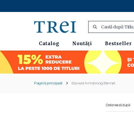
Catalog
Noutăți
Bestseller
Pagină principală
Edward Armstrong Bennet
Ordonează după: