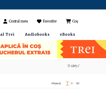
Contul meu
Favorite
Coș
al Trei
Audiobooks
eBooks
0 cărți /
Afișează:
30
60