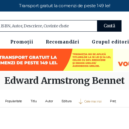
Transport gratuit la comenzi de peste 149 lei!
Caută
Promoții
Recomandări
Grupul editori
Edward Armstrong Bennet
Popularitate
Titlu
Autor
Editura
Preț
Cele mai noi