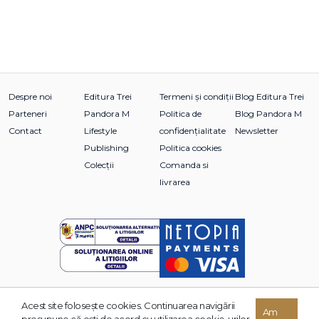
Despre noi
Editura Trei
Termeni și condiții
Blog Editura Trei
Parteneri
Pandora M
Politica de
Blog Pandora M
Contact
Lifestyle
confidențialitate
Newsletter
Publishing
Politica cookies
Colecții
Comanda si
livrarea
Acest site foloseşte cookies. Continuarea navigării
© 2026 Grupul Editorial TREI. Toate drepturile rezervate.
Am
presupune că eşti de acord cu utilizarea cookie-urilor.