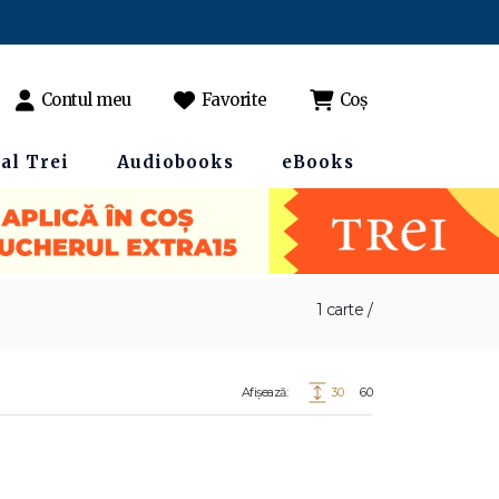
Contul meu
Favorite
Coș
al Trei
Audiobooks
eBooks
1 carte /
Afișează:
30
60