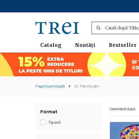
Catalog
Noutăți
Bestseller
Pagină principală
Dr. Pier Bryden
Ordonează după:
Format
Tiparit