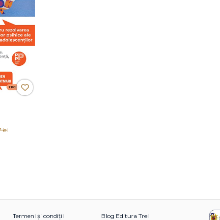
 psihice
 lei
r.
Termeni și condiții
Blog Editura Trei