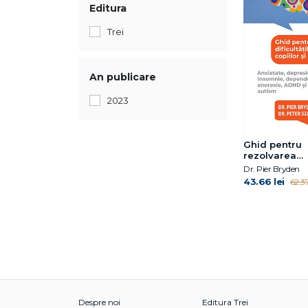
Editura
Trei
An publicare
2023
Ghid pentru
rezolvarea
dificultăților
Dr. Pier Bryden
ale copiilor și
43.66 lei
62.37
adolescențilo
Despre noi
Editura Trei