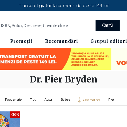
Transport gratuit la comenzi de peste 149 lei!
Caută
Promoții
Recomandări
Grupul editori
Dr. Pier Bryden
Popularitate
Titlu
Autor
Editura
Preț
Cele mai noi
-30%