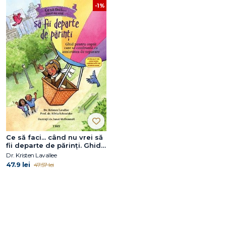
-1%
Ce să faci... când nu vrei să
fii departe de părinţi. Ghid
pentru copiii care se
Dr. Kristen Lavallee
confruntă cu anxietatea de
47.9 lei
47.57 lei
separare