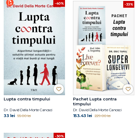
-40%
-33%
Lupta contra timpului
Pachet Lupta contra
timpului
Dr. David Della Morte Canosci
Dr. David Della Morte Canosci
33 lei
153.43 lei
55.00 lei
229.00 lei
-30%