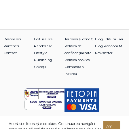
Despre noi
Editura Trei
Termeni și condiții
Blog Editura Trei
Parteneri
Pandora M
Politica de
Blog Pandora M
Contact
Lifestyle
confidențialitate
Newsletter
Publishing
Politica cookies
Colecții
Comanda si
livrarea
Acest site foloseşte cookies. Continuarea navigării
© 2026 Grupul Editorial TREI. Toate drepturile rezervate.
Am
presupune că eşti de acord cu utilizarea cookie-urilor.