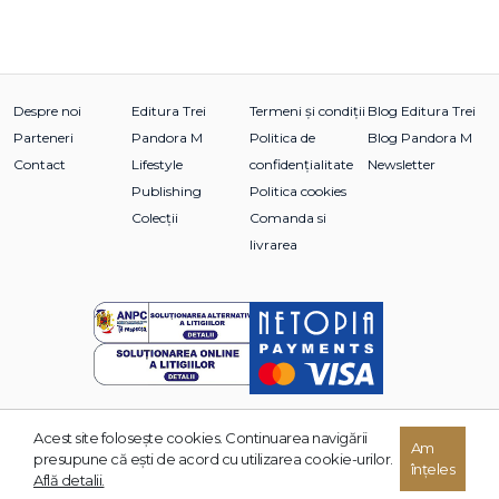
Despre noi
Editura Trei
Termeni și condiții
Blog Editura Trei
Parteneri
Pandora M
Politica de
Blog Pandora M
Contact
Lifestyle
confidențialitate
Newsletter
Publishing
Politica cookies
Colecții
Comanda si
livrarea
Acest site foloseşte cookies. Continuarea navigării
© 2026 Grupul Editorial TREI. Toate drepturile rezervate.
Am
presupune că eşti de acord cu utilizarea cookie-urilor.
înțeles
Dezvoltat de:
Află detalii.