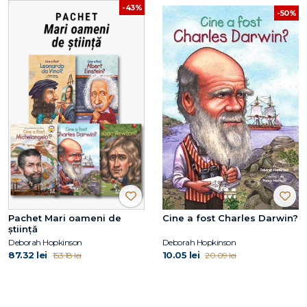
-43%
-50%
Pachet Mari oameni de
Cine a fost Charles Darwin?
știință
Deborah Hopkinson
Deborah Hopkinson
87.32 lei
10.05 lei
153.18 lei
20.09 lei