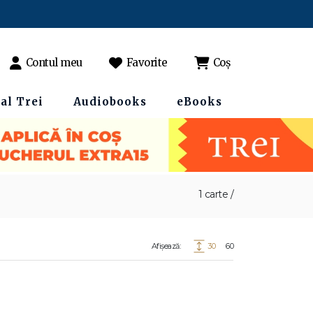
Contul meu
Favorite
Coș
al Trei
Audiobooks
eBooks
1 carte /
Afișează:
30
60