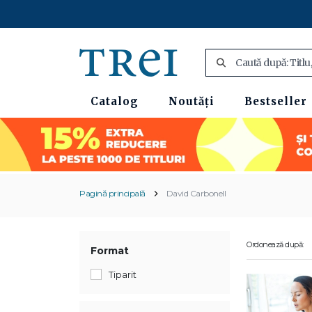
Catalog
Noutăți
Bestseller
Pagină principală
David Carbonell
Ordonează după:
Format
Tiparit