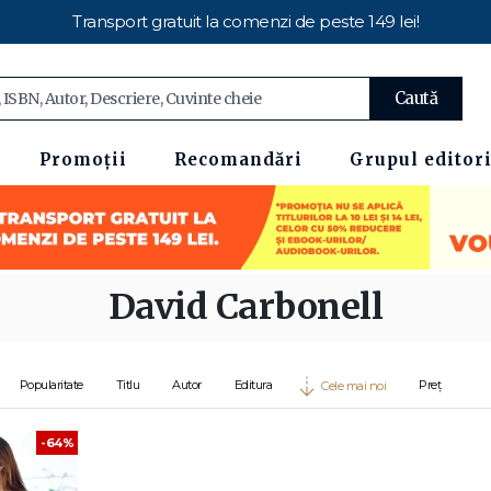
Transport gratuit la comenzi de peste 149 lei!
Caută
Promoții
Recomandări
Grupul editori
David Carbonell
Popularitate
Titlu
Autor
Editura
Preț
Cele mai noi
-64%