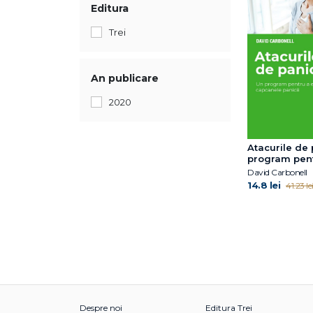
Editura
Trei
An publicare
2020
Atacurile de 
program pent
capcanele pa
David Carbonell
14.8 lei
41.23 le
Despre noi
Editura Trei