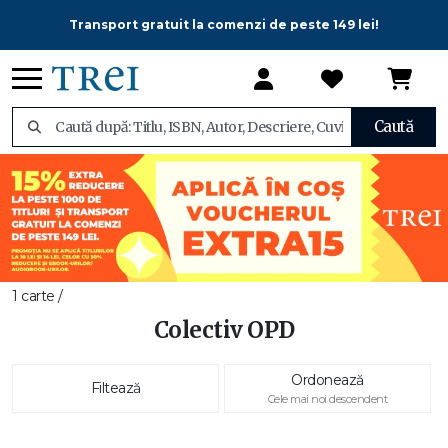
Transport gratuit la comenzi de peste 149 lei!
Caută
1 carte /
Colectiv OPD
Ordonează
Filtează
Cele mai noi descendent