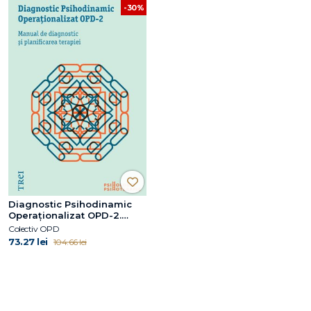
-30%
Diagnostic Psihodinamic
Operaţionalizat OPD-2.
Manual de diagnostic şi
Colectiv OPD
planificarea terapiei
73.27 lei
104.66 lei