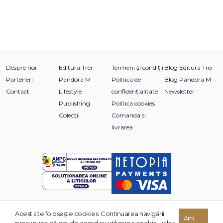
Despre noi
Editura Trei
Termeni și condiții
Blog Editura Trei
Parteneri
Pandora M
Politica de
Blog Pandora M
Contact
Lifestyle
confidențialitate
Newsletter
Publishing
Politica cookies
Colecții
Comanda si
livrarea
Acest site foloseşte cookies. Continuarea navigării
© 2026 Grupul Editorial TREI. Toate drepturile rezervate.
Am
presupune că eşti de acord cu utilizarea cookie-urilor.