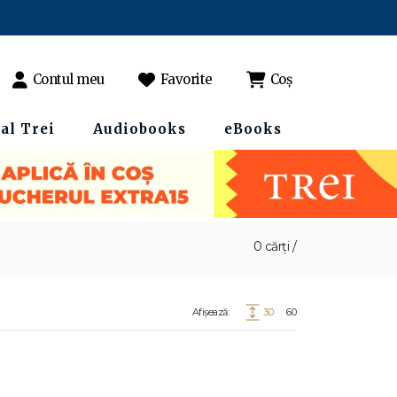
Contul meu
Favorite
Coș
al Trei
Audiobooks
eBooks
0 cărți /
Afișează:
30
60