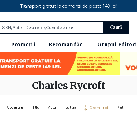
Transport gratuit la comenzi de peste 149 lei!
Caută
Promoții
Recomandări
Grupul editori
Charles Rycroft
Popularitate
Titlu
Autor
Editura
Preț
Cele mai noi