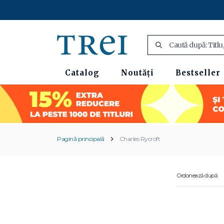
Catalog
Noutăți
Bestseller
Pagină principală
Charles Rycroft
Ordonează după: