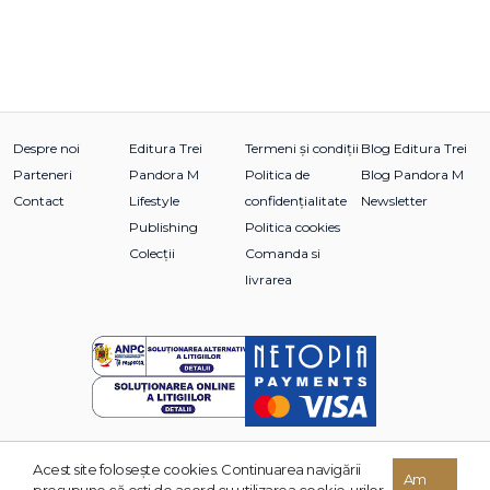
Despre noi
Editura Trei
Termeni și condiții
Blog Editura Trei
Parteneri
Pandora M
Politica de
Blog Pandora M
Contact
Lifestyle
confidențialitate
Newsletter
Publishing
Politica cookies
Colecții
Comanda si
livrarea
Acest site foloseşte cookies. Continuarea navigării
© 2026 Grupul Editorial TREI. Toate drepturile rezervate.
Am
presupune că eşti de acord cu utilizarea cookie-urilor.