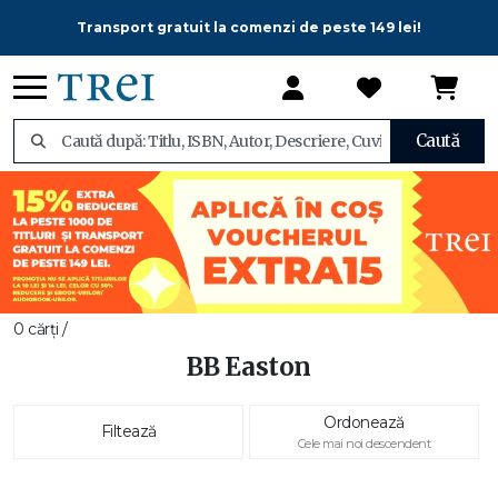
Transport gratuit la comenzi de peste 149 lei!
Caută
0 cărți /
BB Easton
Ordonează
Filtează
Cele mai noi descendent