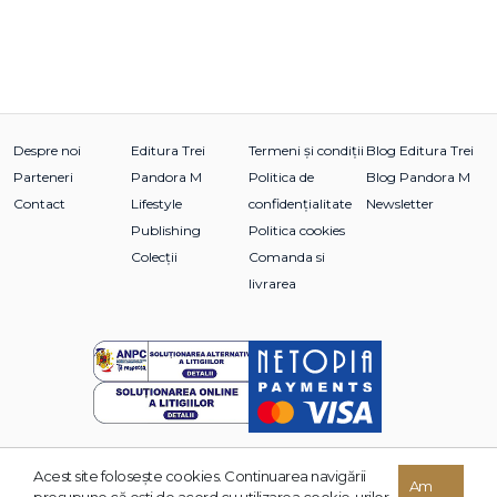
Despre noi
Editura Trei
Termeni și condiții
Blog Editura Trei
Parteneri
Pandora M
Politica de
Blog Pandora M
Contact
Lifestyle
confidențialitate
Newsletter
Publishing
Politica cookies
Colecții
Comanda si
livrarea
Acest site foloseşte cookies. Continuarea navigării
© 2026 Grupul Editorial TREI. Toate drepturile rezervate.
Am
presupune că eşti de acord cu utilizarea cookie-urilor.