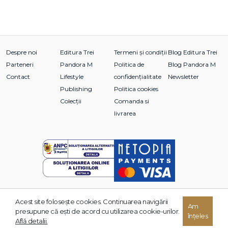
Despre noi
Editura Trei
Termeni și condiții
Blog Editura Trei
Parteneri
Pandora M
Politica de
Blog Pandora M
Contact
Lifestyle
confidențialitate
Newsletter
Publishing
Politica cookies
Colecții
Comanda si
livrarea
Acest site foloseşte cookies. Continuarea navigării
© 2026 Grupul Editorial TREI. Toate drepturile rezervate.
Am
presupune că eşti de acord cu utilizarea cookie-urilor.
înțeles
Dezvoltat de:
Află detalii.