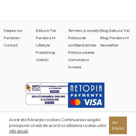
Despre noi
Editura Trei
Termeni și condiții
Blog Editura Trei
Parteneri
Pandora M
Politica de
Blog Pandora M
Contact
Lifestyle
confidențialitate
Newsletter
Publishing
Politica cookies
Colecții
Comanda si
livrarea
Acest site foloseşte cookies. Continuarea navigării
© 2026 Grupul Editorial TREI. Toate drepturile rezervate.
Am
presupune că eşti de acord cu utilizarea cookie-urilor.
înțeles
Dezvoltat de:
Află detalii.