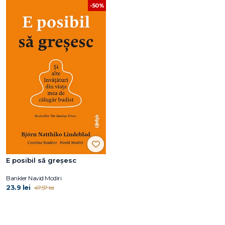
-50%
E posibil să greșesc
Bankler Navid Modiri
23.9 lei
47.57 lei