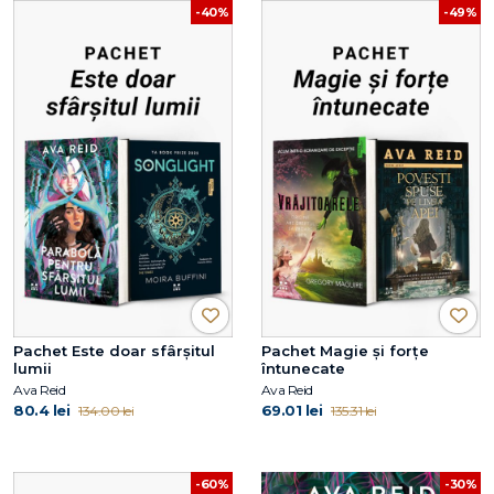
-40%
-49%
Pachet Este doar sfârșitul
Pachet Magie și forțe
lumii
întunecate
Ava Reid
Ava Reid
80.4 lei
69.01 lei
134.00 lei
135.31 lei
-30%
-60%