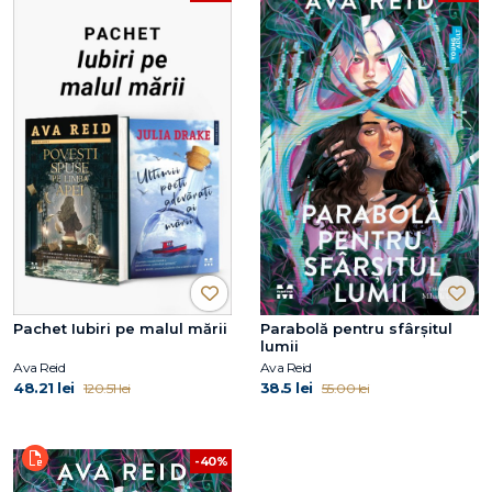
Pachet Iubiri pe malul mării
Parabolă pentru sfârșitul
lumii
Ava Reid
Ava Reid
48.21 lei
38.5 lei
120.51 lei
55.00 lei
-40%