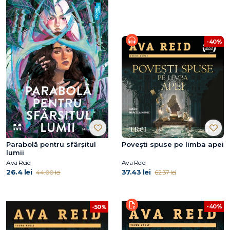
-40%
Parabolă pentru sfârșitul
Povești spuse pe limba apei
lumii
Ava Reid
Ava Reid
26.4 lei
37.43 lei
44.00 lei
62.37 lei
-40%
-50%