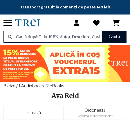
Transport gratuit la comenzi de peste 149 lei!
Caută
8 cărți / 1 Audiobooks · 2 eBooks
Ava Reid
Ordonează
Filtează
Cele mai noi descendent