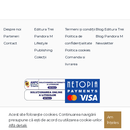
Despre noi
Editura Trei
Termeni și condiții
Blog Editura Trei
Parteneri
Pandora M
Politica de
Blog Pandora M
Contact
Lifestyle
confidențialitate
Newsletter
Publishing
Politica cookies
Colecții
Comanda si
livrarea
Acest site foloseşte cookies. Continuarea navigării
© 2026 Grupul Editorial TREI. Toate drepturile rezervate.
Am
presupune că eşti de acord cu utilizarea cookie-urilor.
înțeles
Dezvoltat de:
Află detalii.