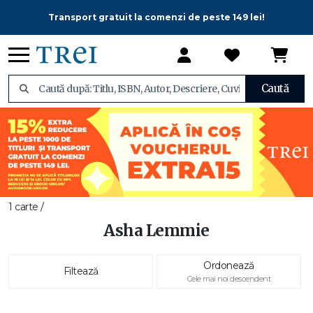
Transport gratuit la comenzi de peste 149 lei!
Caută
1 carte /
Asha Lemmie
Ordonează
Filtează
Cele mai noi descendent