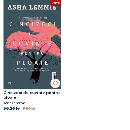
-30%
Cincizeci de cuvinte pentru
ploaie
Asha Lemmie
36.26 lei
51.80 lei