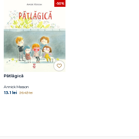
-50%
Pătlăgică
Annick Masson
13.1 lei
26.43 lei