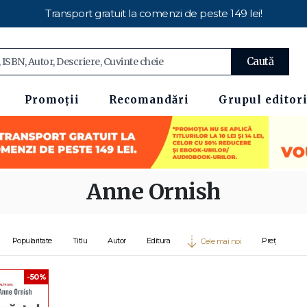
Transport gratuit la comenzi de peste 149 lei!
Caută
Promoții
Recomandări
Grupul editori
Anne Ornish
Popularitate
Titlu
Autor
Editura
Preț
Cele mai noi
-50%