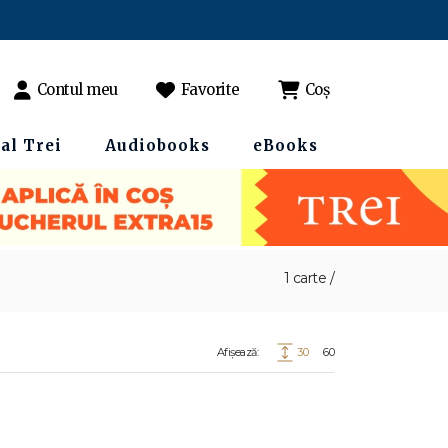
Contul meu
Favorite
Coș
al Trei
Audiobooks
eBooks
1 carte /
Afișează:
30
60