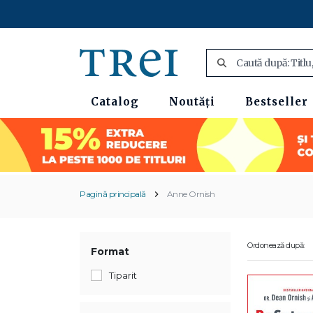
Catalog
Noutăți
Bestseller
Pagină principală
Anne Ornish
Ordonează după:
Format
Tiparit