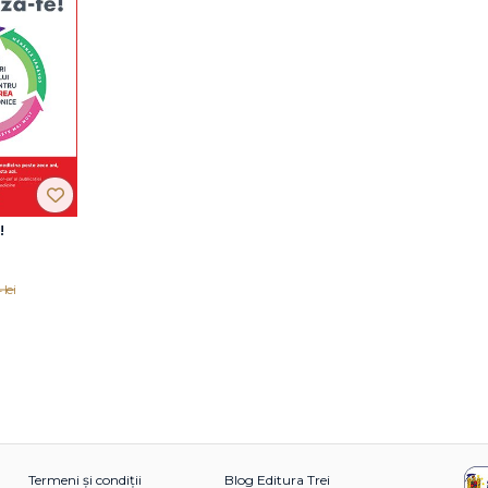
!
lei
Termeni și condiții
Blog Editura Trei