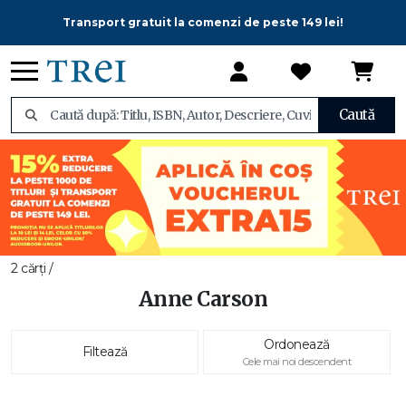
Transport gratuit la comenzi de peste 149 lei!
Caută
2 cărți /
Anne Carson
Ordonează
Filtează
Cele mai noi descendent