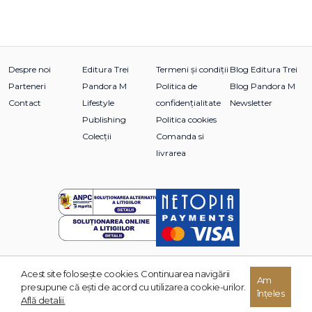
Despre noi
Editura Trei
Termeni și condiții
Blog Editura Trei
Parteneri
Pandora M
Politica de
Blog Pandora M
Contact
Lifestyle
confidențialitate
Newsletter
Publishing
Politica cookies
Colecții
Comanda si
livrarea
Acest site foloseşte cookies. Continuarea navigării
Am
© 2026 Grupul Editorial TREI. Toate drepturile rezervate.
presupune că eşti de acord cu utilizarea cookie-urilor.
înțeles
Dezvoltat de:
Află detalii.