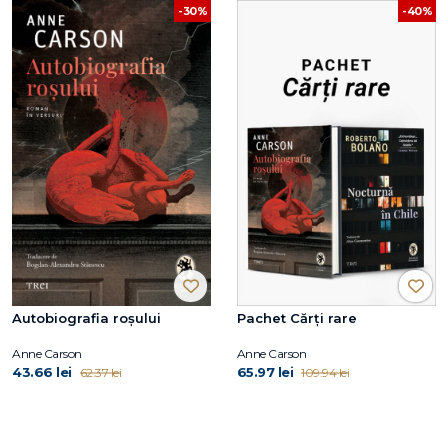
-30%
-40%
Autobiografia roșului
Pachet Cărți rare
Anne Carson
Anne Carson
43.66 lei
65.97 lei
62.37 lei
109.94 lei