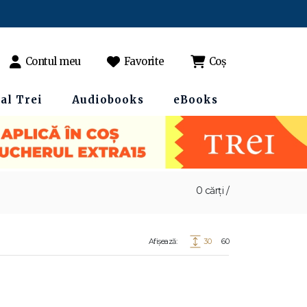
Contul meu
Favorite
Coș
al Trei
Audiobooks
eBooks
0 cărți /
Afișează:
30
60