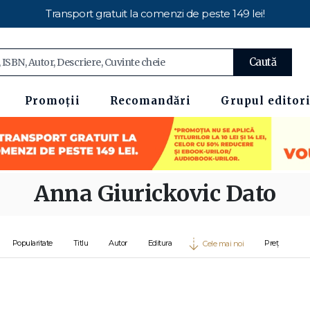
Transport gratuit la comenzi de peste 149 lei!
Caută
Promoții
Recomandări
Grupul editori
Anna Giurickovic Dato
Popularitate
Titlu
Autor
Editura
Preț
Cele mai noi