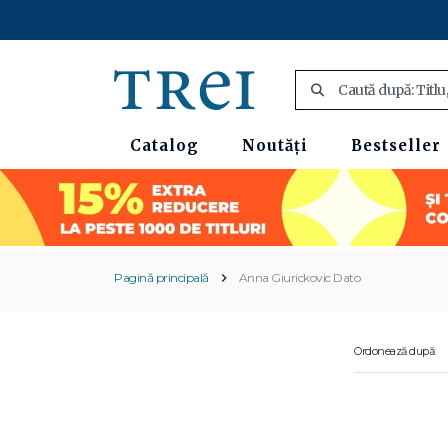
Catalog
Noutăți
Bestseller
Pagină principală
Anna Giurickovic Dato
Ordonează după: