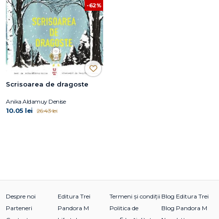
-62%
Scrisoarea de dragoste
Anika Aldamuy Denise
10.05 lei
26.43 lei
Despre noi
Editura Trei
Termeni și condiții
Blog Editura Trei
Parteneri
Pandora M
Politica de
Blog Pandora M