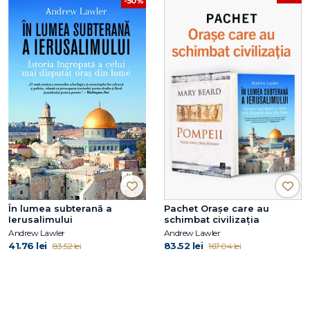
-50%
În lumea subterană a
Pachet Orașe care au
Ierusalimului
schimbat civilizația
Andrew Lawler
Andrew Lawler
41.76 lei
83.52 lei
83.52 lei
167.04 lei