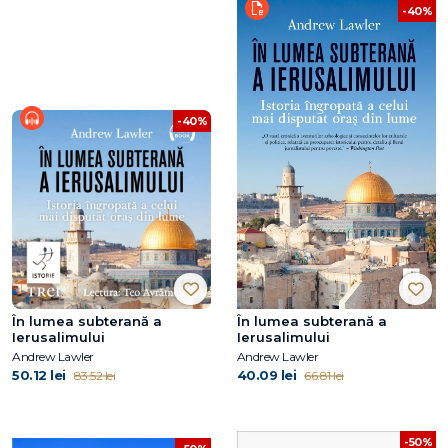
-40%
-40%
În lumea subterană a
În lumea subterană a
Ierusalimului
Ierusalimului
Andrew Lawler
Andrew Lawler
50.12 lei
40.09 lei
83.52 lei
66.81 lei
-50%