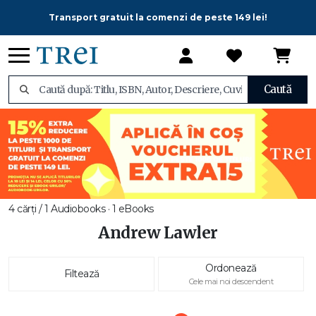
Transport gratuit la comenzi de peste 149 lei!
Caută
4 cărți / 1 Audiobooks · 1 eBooks
Andrew Lawler
Ordonează
Filtează
Cele mai noi descendent